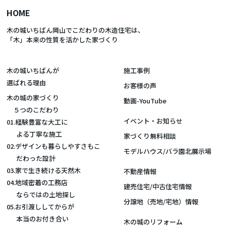
HOME
木の城いちばん岡山でこだわりの木造住宅は、
「木」本来の性質を活かした家づくり
木の城いちばんが
施工事例
選ばれる理由
お客様の声
木の城の家づくり
動画-YouTube
５つのこだわり
イベント・お知らせ
01.経験豊富な大工に
よる丁寧な施工
家づくり無料相談
02.デザインも暮らしやすさもこ
モデルハウス/バラ園北展示場
だわった設計
03.家で生き続ける天然木
不動産情報
04.地域密着の工務店
建売住宅/中古住宅情報
ならではの土地探し
分譲地（売地/宅地）情報
05.お引渡ししてからが
本当のお付き合い
木の城のリフォーム