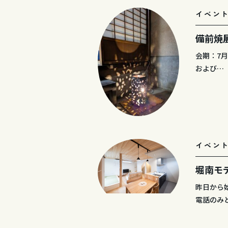
イベン
備前焼展
会期：7月
および…
イベン
堀南モ
昨日から
電話のみ