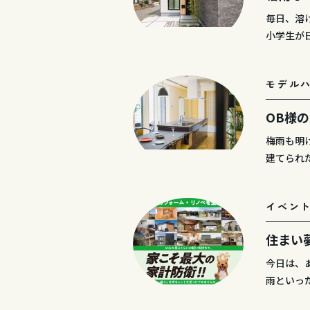
毎日、溶
小学生が
モデル
OB様
梅雨も明
建てられ
イベン
住まい
今日は、
雨といっ