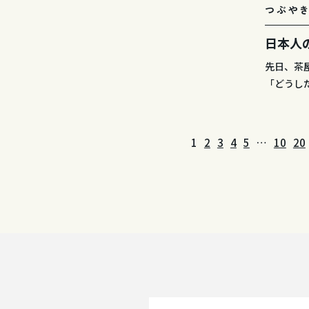
つぶや
日本人
先日、茶
「どうし
1
2
3
4
5
…
10
20