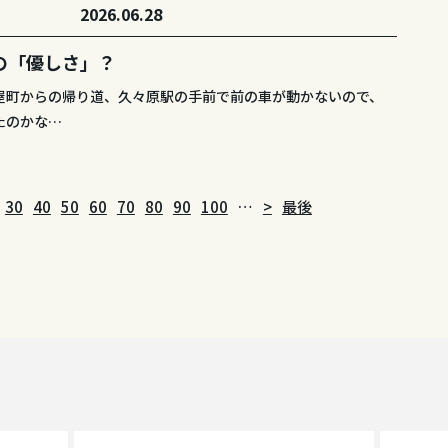
2026.06.28
き
の「優しさ」？
屋町からの帰り道、久々原駅の手前で前の車が動かないので、
たのかな…
30
40
50
60
70
80
90
100
…
>
最後