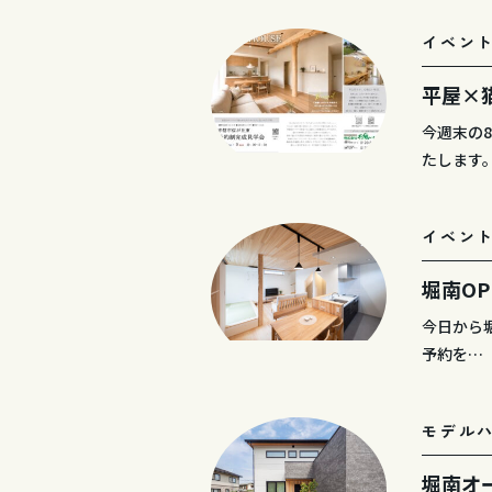
イベン
平屋×
今週末の
たします
イベン
堀南OP
今日から堀
予約を…
モデル
堀南オ