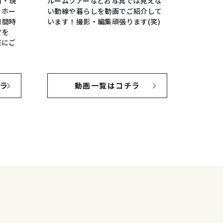
内・現
ルームツアーなどお写真では見えな
、ホー
い動線や暮らしを動画でご紹介して
隙間時
います！撮影・編集頑張ります(笑)
ツを
軽にご
チラ
動画一覧はコチラ