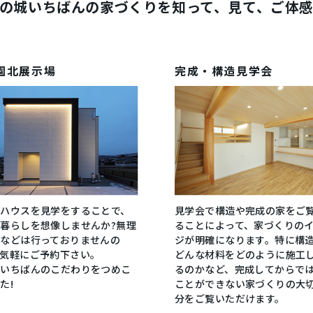
の城いちばんの家づくりを
知って、見て、ご体
園北展示場
完成・構造見学会
ルハウスを見学をすることで、
見学会で構造や完成の家をご
暮らしを想像しませんか?無理
ることによって、家づくりの
業などは行っておりませんの
ジが明確になります。特に構
お気軽にご予約下さい。
どんな材料をどのように施工
城いちばんのこだわりをつめこ
るのかなど、完成してからで
た!
ことができない家づくりの大
分をご覧いただけます。