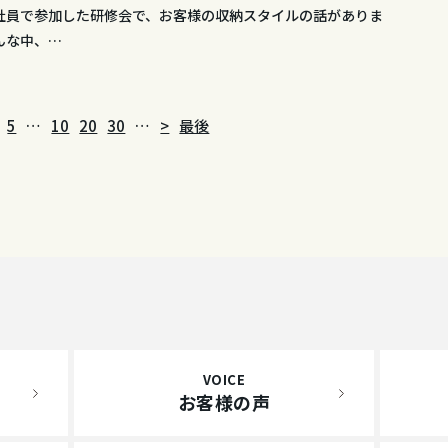
社員で参加した研修会で、お客様の収納スタイルの話がありま
んな中、…
5
…
10
20
30
…
>
最後
VOICE
お客様の声