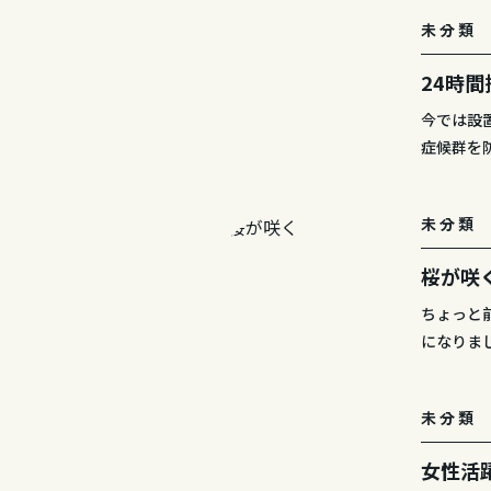
未分類
24時
今では設
症候群を
未分類
桜が咲
ちょっと
になりま
未分類
女性活