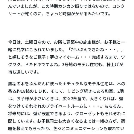
んでいましたが、この時期カンカン照りではないので、コンク
リートが乾くのに、ちょっと時間がかかるみたいです。
今日は、土曜日なので、お隣に建築中の施主様が、お子様と一
緒に見学にこられていました。「だいぶんできたね・・・。」
と嬉しそうなご様子！夢のマイホーム・・・完成するまで、ワ
クワク、ドキドキですよね。3号地のモデル住宅も、棟上げが
待ち遠しいです。
無垢の木をふんだんに使ったナチュラルなモデル住宅は、木の
香る約18帖のＬＤＫ、そして、リビング続きにある和室、2階
は、お子様が小さいときは、広々2部屋で、大きくなれば、壁
をつけてそれぞれのプライベートルームに・・・。もちろん、
将来的には、壁が設置できるよう、クローゼットもそれぞれに
配しています。お子様同士も大きくなるまでは一緒の方が、宿
題を教えてもらったり、色々とコミュニケーションも取れてい