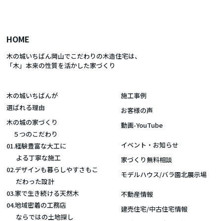
HOME
木の城いちばん岡山でこだわりの木造住宅は、
「木」本来の性質を活かした家づくり
木の城いちばんが
施工事例
選ばれる理由
お客様の声
木の城の家づくり
動画-YouTube
５つのこだわり
イベント・お知らせ
01.経験豊富な大工に
よる丁寧な施工
家づくり無料相談
02.デザインも暮らしやすさもこ
モデルハウス/バラ園北展示場
だわった設計
03.家で生き続ける天然木
不動産情報
04.地域密着の工務店
建売住宅/中古住宅情報
ならではの土地探し