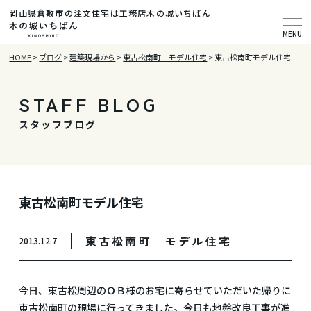
岡山県倉敷市の注文住宅は工務店木の城いちばん
MENU
HOME
>
ブログ
>
建築現場から
>
東古松南町 モデル住宅
>
東古松南町モデル住宅
STAFF BLOG
スタッフブログ
東古松南町モデル住宅
東古松南町 モデル住宅
2013.12.7
今日、東古松周辺のＯＢ様のお宅に寄らせていただいた帰りに
東古松南町の現場に行ってきました。今日も地盤改良工事が進