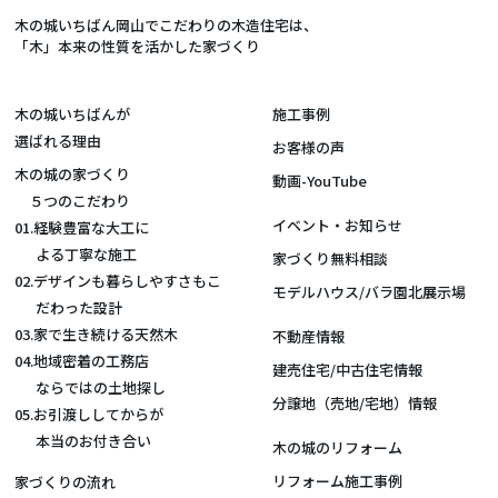
木の城いちばん岡山でこだわりの木造住宅は、
「木」本来の性質を活かした家づくり
木の城いちばんが
施工事例
選ばれる理由
お客様の声
木の城の家づくり
動画-YouTube
５つのこだわり
イベント・お知らせ
01.経験豊富な大工に
よる丁寧な施工
家づくり無料相談
02.デザインも暮らしやすさもこ
モデルハウス/バラ園北展示場
だわった設計
03.家で生き続ける天然木
不動産情報
04.地域密着の工務店
建売住宅/中古住宅情報
ならではの土地探し
分譲地（売地/宅地）情報
05.お引渡ししてからが
本当のお付き合い
木の城のリフォーム
リフォーム施工事例
家づくりの流れ