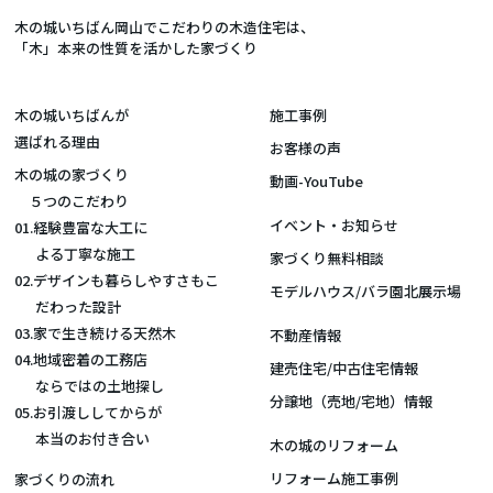
木の城いちばん岡山でこだわりの木造住宅は、
「木」本来の性質を活かした家づくり
木の城いちばんが
施工事例
選ばれる理由
お客様の声
木の城の家づくり
動画-YouTube
５つのこだわり
イベント・お知らせ
01.経験豊富な大工に
よる丁寧な施工
家づくり無料相談
02.デザインも暮らしやすさもこ
モデルハウス/バラ園北展示場
だわった設計
03.家で生き続ける天然木
不動産情報
04.地域密着の工務店
建売住宅/中古住宅情報
ならではの土地探し
分譲地（売地/宅地）情報
05.お引渡ししてからが
本当のお付き合い
木の城のリフォーム
リフォーム施工事例
家づくりの流れ