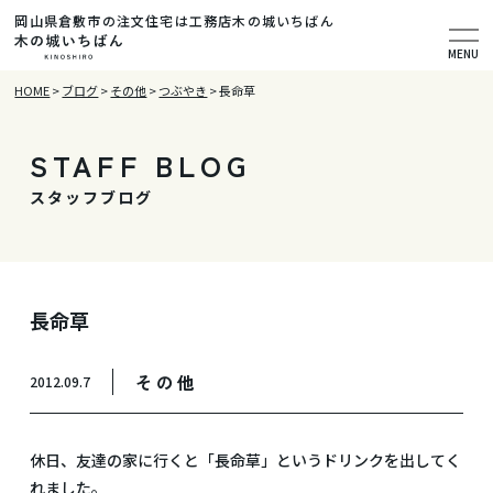
岡山県倉敷市の注文住宅は工務店木の城いちばん
MENU
HOME
>
ブログ
>
その他
>
つぶやき
>
長命草
STAFF BLOG
スタッフブログ
長命草
その他
2012.09.7
休日、友達の家に行くと「長命草」というドリンクを出してく
れました。