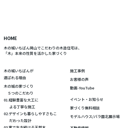
HOME
木の城いちばん岡山でこだわりの木造住宅は、
「木」本来の性質を活かした家づくり
木の城いちばんが
施工事例
選ばれる理由
お客様の声
木の城の家づくり
動画-YouTube
５つのこだわり
イベント・お知らせ
01.経験豊富な大工に
よる丁寧な施工
家づくり無料相談
02.デザインも暮らしやすさもこ
モデルハウス/バラ園北展示場
だわった設計
03.家で生き続ける天然木
不動産情報