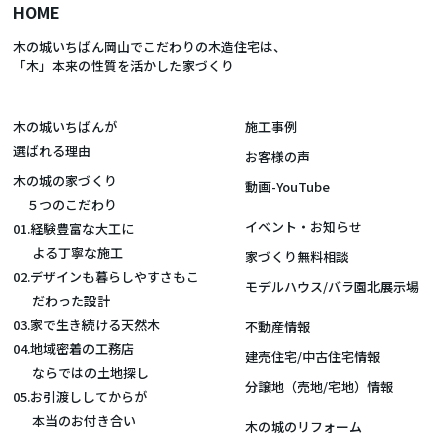
HOME
木の城いちばん岡山でこだわりの木造住宅は、
「木」本来の性質を活かした家づくり
木の城いちばんが
施工事例
選ばれる理由
お客様の声
木の城の家づくり
動画-YouTube
５つのこだわり
イベント・お知らせ
01.経験豊富な大工に
よる丁寧な施工
家づくり無料相談
02.デザインも暮らしやすさもこ
モデルハウス/バラ園北展示場
だわった設計
03.家で生き続ける天然木
不動産情報
04.地域密着の工務店
建売住宅/中古住宅情報
ならではの土地探し
分譲地（売地/宅地）情報
05.お引渡ししてからが
本当のお付き合い
木の城のリフォーム