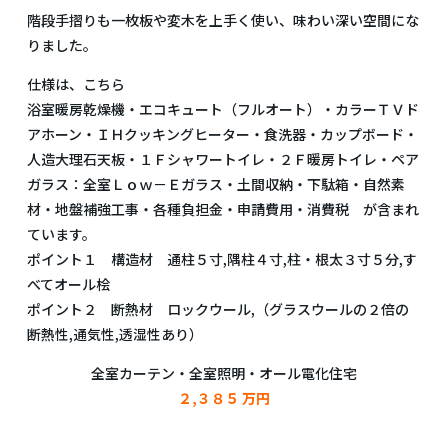
階段手摺りも一枚板や変木を上手く使い、味わい深い空間にな
りました。
仕様は、こちら
浴室暖房乾燥機・エコキュート（フルオート）・カラーＴＶド
アホーン・ＩＨクッキングヒーター・食洗器・カップボード・
人造大理石天板・１Ｆシャワートイレ・２Ｆ暖房トイレ・ペア
ガラス：全室Ｌｏｗ－Ｅガラス・土間収納・下駄箱・自然素
材・地盤補強工事・各種負担金・申請費用・消費税 が含まれ
ています。
ポイント１ 構造材 通柱５寸,隅柱４寸,柱・根太３寸５分,す
べてオール桧
ポイント２ 断熱材 ロックウール,（グラスウールの２倍の
断熱性,通気性,透湿性あり）
全室カーテン・全室照明・オール電化住宅
２,３８５ 万円