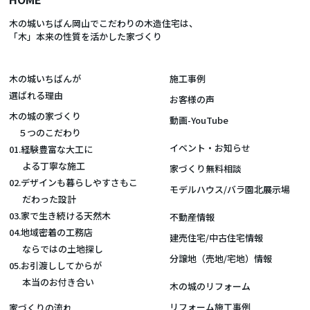
木の城いちばん岡山でこだわりの木造住宅は、
「木」本来の性質を活かした家づくり
木の城いちばんが
施工事例
選ばれる理由
お客様の声
木の城の家づくり
動画-YouTube
５つのこだわり
イベント・お知らせ
01.経験豊富な大工に
よる丁寧な施工
家づくり無料相談
02.デザインも暮らしやすさもこ
モデルハウス/バラ園北展示場
だわった設計
03.家で生き続ける天然木
不動産情報
04.地域密着の工務店
建売住宅/中古住宅情報
ならではの土地探し
分譲地（売地/宅地）情報
05.お引渡ししてからが
本当のお付き合い
木の城のリフォーム
リフォーム施工事例
家づくりの流れ