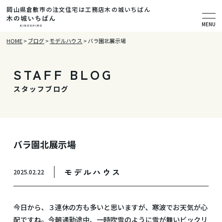
岡山県倉敷市の注文住宅は工務店木の城いちばん
MENU
HOME
>
ブログ
>
モデルハウス
>
バラ園北展示場
STAFF BLOG
スタッフブログ
バラ園北展示場
モデルハウス
2025.02.22
今日から、３連休の方も多いと思いますが、寒波でお天気が心
配ですね。今朝通勤途中、一時吹雪のように雪が舞いビックリ