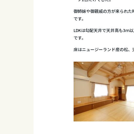
御姉妹や御親戚の方が来られた
です。
LDKは勾配天井で天井高も3ｍ
です。
床はニュージーランド産の松、