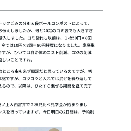
チックごみの分別＆段ボールコンポストによって、
お伝えしましたが、何と20㍑のゴミ袋でも大きすぎ
購入しました。ゴミ袋代も以前は、１枚50円×8回
、今では10円×8回＝80円程度になりました。家庭単
ですが、ひいては自治体のコスト削減、CO2の削減
嬉しいことですね。
のところ虫も来ず順調だと思っているのですが、初
は謎ですが、コツコツと入れては混ぜを繰り返して
えるので、以降は、ひたすら混ぜる期間を経て完了
田ノ上＆西富井で２棟見比べ見学会が始まりまし
ウスを行っていますが、今日明日の2日間は、予約制
。