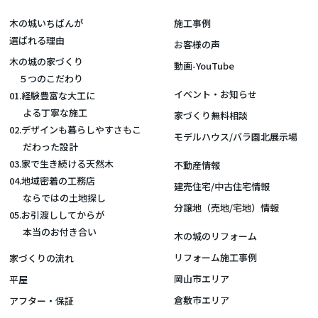
木の城いちばんが
施工事例
選ばれる理由
お客様の声
木の城の家づくり
動画-YouTube
５つのこだわり
イベント・お知らせ
01.経験豊富な大工に
よる丁寧な施工
家づくり無料相談
02.デザインも暮らしやすさもこ
モデルハウス/バラ園北展示場
だわった設計
03.家で生き続ける天然木
不動産情報
04.地域密着の工務店
建売住宅/中古住宅情報
ならではの土地探し
分譲地（売地/宅地）情報
05.お引渡ししてからが
本当のお付き合い
木の城のリフォーム
リフォーム施工事例
家づくりの流れ
岡山市エリア
平屋
倉敷市エリア
アフター・保証