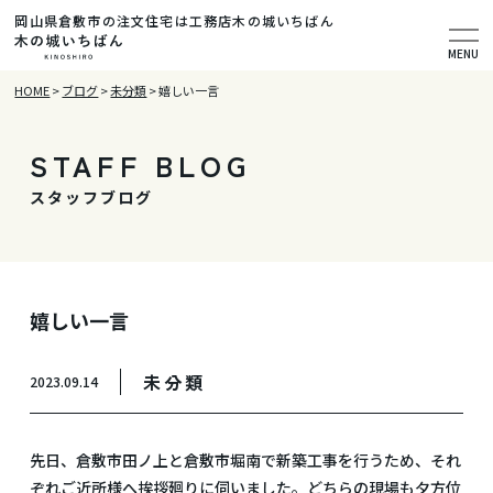
岡山県倉敷市の注文住宅は工務店木の城いちばん
MENU
HOME
>
ブログ
>
未分類
>
嬉しい一言
STAFF BLOG
スタッフブログ
嬉しい一言
未分類
2023.09.14
先日、倉敷市田ノ上と倉敷市堀南で新築工事を行うため、それ
ぞれご近所様へ挨拶廻りに伺いました。どちらの現場も夕方位