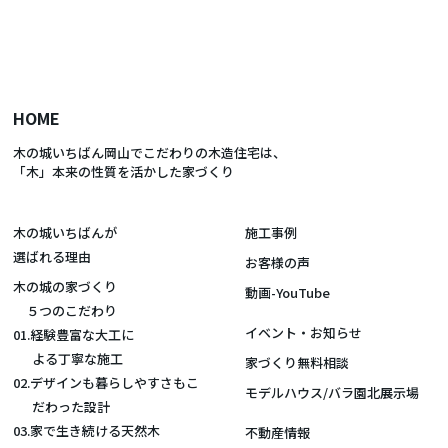
HOME
木の城いちばん岡山でこだわりの木造住宅は、
「木」本来の性質を活かした家づくり
木の城いちばんが
施工事例
選ばれる理由
お客様の声
木の城の家づくり
動画-YouTube
５つのこだわり
イベント・お知らせ
01.経験豊富な大工に
よる丁寧な施工
家づくり無料相談
02.デザインも暮らしやすさもこ
モデルハウス/バラ園北展示場
だわった設計
03.家で生き続ける天然木
不動産情報