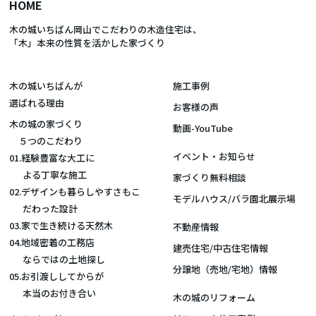
HOME
木の城いちばん岡山でこだわりの木造住宅は、
「木」本来の性質を活かした家づくり
木の城いちばんが
施工事例
選ばれる理由
お客様の声
木の城の家づくり
動画-YouTube
５つのこだわり
イベント・お知らせ
01.経験豊富な大工に
よる丁寧な施工
家づくり無料相談
02.デザインも暮らしやすさもこ
モデルハウス/バラ園北展示場
だわった設計
03.家で生き続ける天然木
不動産情報
04.地域密着の工務店
建売住宅/中古住宅情報
ならではの土地探し
分譲地（売地/宅地）情報
05.お引渡ししてからが
本当のお付き合い
木の城のリフォーム