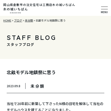
岡山県倉敷市の注文住宅は工務店木の城いちばん
MENU
HOME
>
ブログ
>
未分類
>
北畝モデル地鎮祭に思う
STAFF BLOG
スタッフブログ
北畝モデル地鎮祭に思う
未分類
2023.09.8
当社で20年前に新築して下さったN様の旧宅を解体して当社の
モデルハウスを建てることになりました。