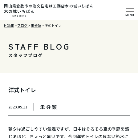
岡山県倉敷市の注文住宅は工務店木の城いちばん
MENU
HOME
>
ブログ
>
未分類
>
洋式トイレ
STAFF BLOG
スタッフブログ
洋式トイレ
未分類
2023.05.11
朝夕は過ごしやすい気温ですが、日中はそろそろ夏の季節を感
じるほど、ちょっと暑いです。今回洋式トイレの危ない節水に