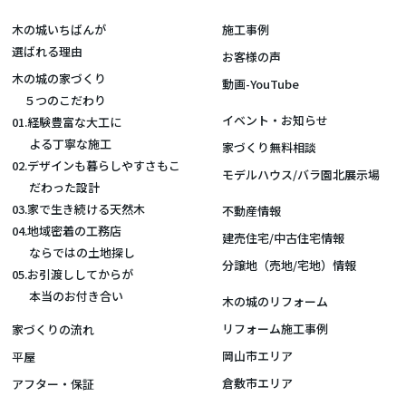
木の城いちばんが
施工事例
選ばれる理由
お客様の声
木の城の家づくり
動画-YouTube
５つのこだわり
イベント・お知らせ
01.経験豊富な大工に
よる丁寧な施工
家づくり無料相談
02.デザインも暮らしやすさもこ
モデルハウス/バラ園北展示場
だわった設計
03.家で生き続ける天然木
不動産情報
04.地域密着の工務店
建売住宅/中古住宅情報
ならではの土地探し
分譲地（売地/宅地）情報
05.お引渡ししてからが
本当のお付き合い
木の城のリフォーム
リフォーム施工事例
家づくりの流れ
岡山市エリア
平屋
倉敷市エリア
アフター・保証