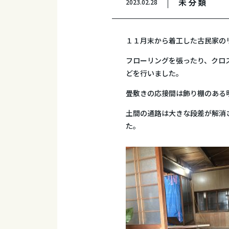
未分類
2023.02.28
１１月末から着工した古民家の
フローリングを張ったり、クロ
どを行いました。
畳敷きの応接間は飾り棚のある
土間の通路は大きな段差が解消
た。