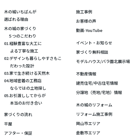
木の城いちばんが
施工事例
選ばれる理由
お客様の声
木の城の家づくり
動画-YouTube
５つのこだわり
イベント・お知らせ
01.経験豊富な大工に
よる丁寧な施工
家づくり無料相談
02.デザインも暮らしやすさもこ
モデルハウス/バラ園北展示場
だわった設計
03.家で生き続ける天然木
不動産情報
04.地域密着の工務店
建売住宅/中古住宅情報
ならではの土地探し
分譲地（売地/宅地）情報
05.お引渡ししてからが
本当のお付き合い
木の城のリフォーム
リフォーム施工事例
家づくりの流れ
岡山市エリア
平屋
倉敷市エリア
アフター・保証