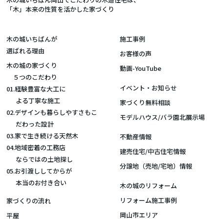
「木」本来の性質を活かした家づくり
木の城いちばんが
施工事例
選ばれる理由
お客様の声
木の城の家づくり
動画-YouTube
５つのこだわり
イベント・お知らせ
01.経験豊富な大工に
よる丁寧な施工
家づくり無料相談
02.デザインも暮らしやすさもこ
モデルハウス/バラ園北展示場
だわった設計
03.家で生き続ける天然木
不動産情報
04.地域密着の工務店
建売住宅/中古住宅情報
ならではの土地探し
分譲地（売地/宅地）情報
05.お引渡ししてからが
本当のお付き合い
木の城のリフォーム
リフォーム施工事例
家づくりの流れ
岡山市エリア
平屋