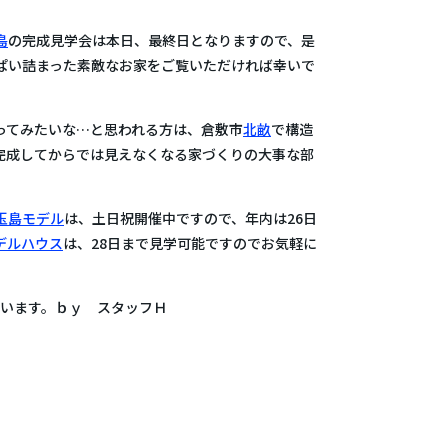
島
の完成見学会は本日、最終日となりますので、是
ぱい詰まった素敵なお家をご覧いただければ幸いで
ってみたいな…と思われる方は、倉敷市
北畝
で構造
完成してからでは見えなくなる家づくりの大事な部
玉島モデル
は、土日祝開催中ですので、年内は26日
デルハウス
は、28日まで見学可能ですのでお気軽に
ございます。ｂｙ スタッフＨ