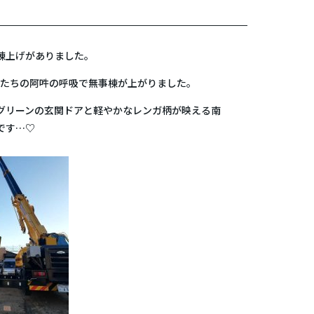
棟上げがありました。
梁たちの阿吽の呼吸で無事棟が上がりました。
グリーンの玄関ドアと軽やかなレンガ柄が映える南
です…♡