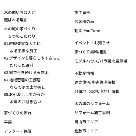
木の城いちばんが
施工事例
選ばれる理由
お客様の声
木の城の家づくり
動画-YouTube
５つのこだわり
イベント・お知らせ
01.経験豊富な大工に
よる丁寧な施工
家づくり無料相談
02.デザインも暮らしやすさもこ
モデルハウス/バラ園北展示場
だわった設計
03.家で生き続ける天然木
不動産情報
04.地域密着の工務店
建売住宅/中古住宅情報
ならではの土地探し
分譲地（売地/宅地）情報
05.お引渡ししてからが
本当のお付き合い
木の城のリフォーム
リフォーム施工事例
家づくりの流れ
岡山市エリア
平屋
倉敷市エリア
アフター・保証