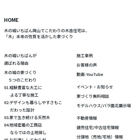
HOME
木の城いちばん岡山でこだわりの木造住宅は、
「木」本来の性質を活かした家づくり
木の城いちばんが
施工事例
選ばれる理由
お客様の声
木の城の家づくり
動画-YouTube
５つのこだわり
イベント・お知らせ
01.経験豊富な大工に
よる丁寧な施工
家づくり無料相談
02.デザインも暮らしやすさもこ
モデルハウス/バラ園北展示場
だわった設計
03.家で生き続ける天然木
不動産情報
04.地域密着の工務店
建売住宅/中古住宅情報
ならではの土地探し
分譲地（売地/宅地）情報
05.お引渡ししてからが