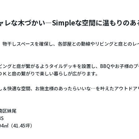
ャレな木づかい―Simpleな空間に温もりの
、物干しスペースを確保し、各部屋との動線やリビングと庭とのレ
ビングと庭が繋がるようタイルデッキを設置し、BBQやお子様のプ
ＤＫと庭の繋がりで楽しい暮らしが広がります。
し＆快適な空間、お施主様のあったらいいな…を叶えたアウトドア
。
南区妹尾
3S
4㎡（41.45坪）