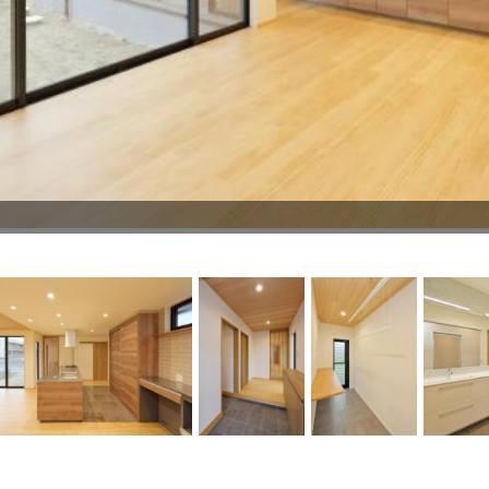
ラクです
気の玄関ホール
兼ランドリールーム
類乾燥機「乾太くん」も採用
がたっぷりしまえる大容量の土間収納