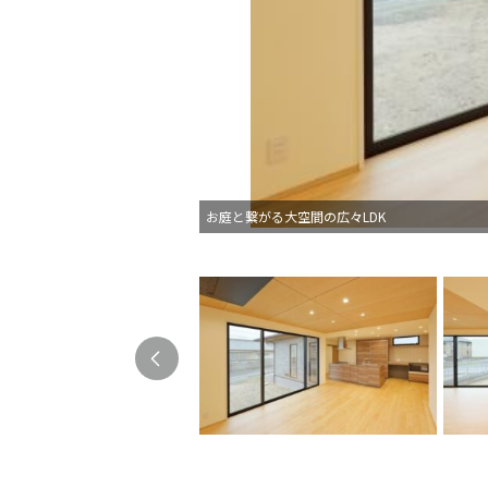
お庭と繋がる大空間の広々LDK
キッチンの床はタイル仕上げで、お掃除もラク
無垢の床、アガチスの羽目板天井が優しい雰囲
調湿効果のある羽目板天井で年中快適な脱衣室
二連洗面台は忙しい朝も安心！大人気のガス衣
主寝室に繋がる5帖のWIC
ベビーカーやゴルフバッグなど…外で使うもの
子供室は構造梁を現しました
防音効果を高め、自宅での仕事も捗る5帖の書斎
タイルをオシャレに採り入れました