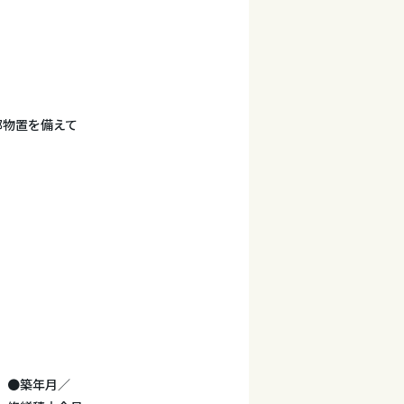
部物置を備えて
分）●築年月／