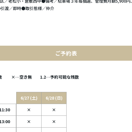
●学区／老松小・倉敷西中●備考／駐車場３年毎抽選、管理費月額5,900
円、●引渡／即時●取引態様／仲介
ご予約表
残数
×…空き無
1.2…予約可能な残数
6/27 (土)
6/28 (日)
11:30
×
×
13:00
×
×