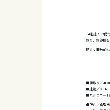
14階建て12
おり、お部屋を
明るく開放的な
■間取り／4LDK
■建物／93.45
■バルコニー19.
●所在／倉敷市