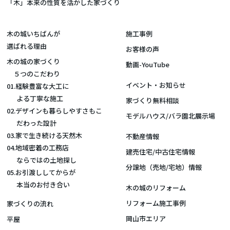
「木」本来の性質を活かした家づくり
木の城いちばんが
施工事例
選ばれる理由
お客様の声
木の城の家づくり
動画-YouTube
５つのこだわり
イベント・お知らせ
01.経験豊富な大工に
よる丁寧な施工
家づくり無料相談
02.デザインも暮らしやすさもこ
モデルハウス/バラ園北展示場
だわった設計
03.家で生き続ける天然木
不動産情報
04.地域密着の工務店
建売住宅/中古住宅情報
ならではの土地探し
分譲地（売地/宅地）情報
05.お引渡ししてからが
本当のお付き合い
木の城のリフォーム
リフォーム施工事例
家づくりの流れ
岡山市エリア
平屋