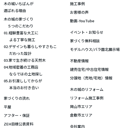
木の城いちばんが
施工事例
選ばれる理由
お客様の声
木の城の家づくり
動画-YouTube
５つのこだわり
イベント・お知らせ
01.経験豊富な大工に
よる丁寧な施工
家づくり無料相談
02.デザインも暮らしやすさもこ
モデルハウス/バラ園北展示場
だわった設計
03.家で生き続ける天然木
不動産情報
04.地域密着の工務店
建売住宅/中古住宅情報
ならではの土地探し
分譲地（売地/宅地）情報
05.お引渡ししてからが
本当のお付き合い
木の城のリフォーム
リフォーム施工事例
家づくりの流れ
岡山市エリア
平屋
倉敷市エリア
アフター・保証
ZEH目標公表資料
会社案内