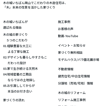
木の城いちばん岡山でこだわりの木造住宅は、
「木」本来の性質を活かした家づくり
木の城いちばんが
施工事例
選ばれる理由
お客様の声
木の城の家づくり
動画-YouTube
５つのこだわり
イベント・お知らせ
01.経験豊富な大工に
よる丁寧な施工
家づくり無料相談
02.デザインも暮らしやすさもこ
モデルハウス/バラ園北展示場
だわった設計
03.家で生き続ける天然木
不動産情報
04.地域密着の工務店
建売住宅/中古住宅情報
ならではの土地探し
分譲地（売地/宅地）情報
05.お引渡ししてからが
本当のお付き合い
木の城のリフォーム
リフォーム施工事例
家づくりの流れ